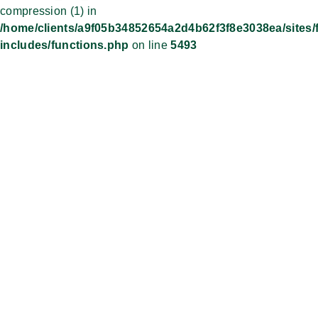
compression (1) in
/home/clients/a9f05b34852654a2d4b62f3f8e3038ea/sites/
includes/functions.php
on line
5493